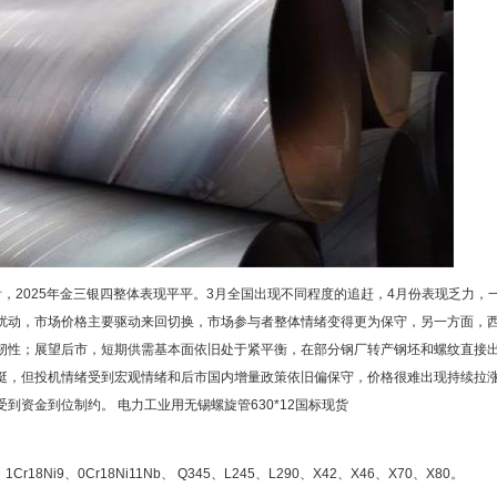
看，2025年金三银四整体表现平平。3月全国出现不同程度的追赶，4月份表现乏力，
扰动，市场价格主要驱动来回切换，市场参与者整体情绪变得更为保守，另一方面，
韧性；展望后市，短期供需基本面依旧处于紧平衡，在部分钢厂转产钢坯和螺纹直接
挺，但投机情绪受到宏观情绪和后市国内增量政策依旧偏保守，价格很难出现持续拉
到资金到位制约。 电力工业用无锡螺旋管630*12国标现货
、1Cr18Ni9、0Cr18Ni11Nb、 Q345、L245、L290、X42、X46、X70、X80。