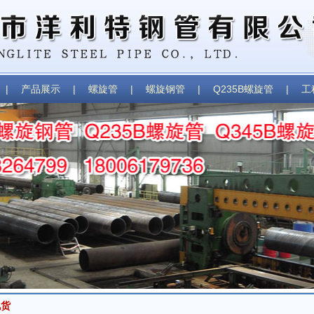
|
产品展示
|
螺旋管
|
螺旋钢管
|
Q235B螺旋管
|
工
现货