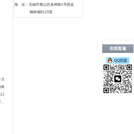
地 址：无锡市惠山区洛神路1号国金
钢材城B120室
在线客服
一方
西南
出口
涨，