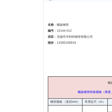
名称
：螺旋钢管
编号
：15144-512
供应
：无锡市洋利特钢管有限公司
报价
：13395189919
螺
螺旋钢管特殊规格（厚度
钢管规格 （直径mm）
常用定尺（m）