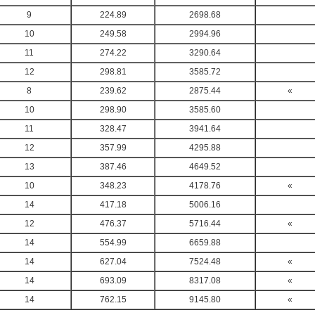
9
224.89
2698.68
10
249.58
2994.96
11
274.22
3290.64
12
298.81
3585.72
8
239.62
2875.44
«
10
298.90
3585.60
11
328.47
3941.64
12
357.99
4295.88
13
387.46
4649.52
10
348.23
4178.76
«
14
417.18
5006.16
12
476.37
5716.44
«
14
554.99
6659.88
14
627.04
7524.48
«
14
693.09
8317.08
«
14
762.15
9145.80
«