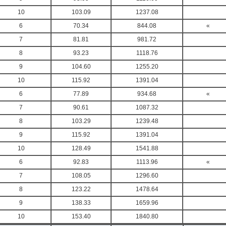
10
103.09
1237.08
6
70.34
844.08
«
7
81.81
981.72
8
93.23
1118.76
9
104.60
1255.20
10
115.92
1391.04
6
77.89
934.68
«
7
90.61
1087.32
8
103.29
1239.48
9
115.92
1391.04
10
128.49
1541.88
6
92.83
1113.96
«
7
108.05
1296.60
8
123.22
1478.64
9
138.33
1659.96
10
153.40
1840.80