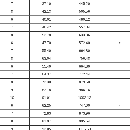
7
37.10
445.20
8
42.13
505.56
6
40.01
480.12
«
7
46.42
557.04
8
52.78
633.36
6
47.70
572.40
«
7
55.40
664.80
8
63.04
756.48
6
55.40
664.80
«
7
64.37
772.44
8
73.30
879.60
9
82.18
986.16
10
91.01
1092.12
6
62.25
747.00
«
7
72.83
873.96
8
82.97
995.64
9
93.05
1116.60