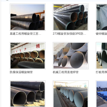
基建工程用螺旋管江苏…
273螺旋管加强级3PE防…
镀锌螺
防腐保温螺旋钢管
机械工程用直缝焊管
打桩用