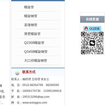
螺旋管
螺旋钢管
在线客服
直缝钢管
厚壁螺旋管
Q235B螺旋管
Q345B螺旋钢管
大口径螺旋钢管
联系方式
联系人：顾经理 王经理 张女士
电 话：0510-88264799 88266595
钢
净化
手 机：18006179736 13395189919
送非
邮 箱：295313286@qq.com
型，
网 址：www.wxlxggxs.com